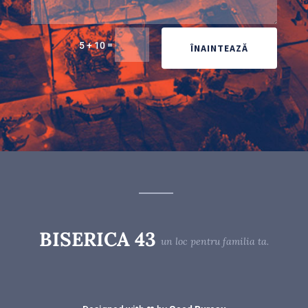
=
5 + 10
ÎNAINTEAZĂ
BISERICA 43
un loc pentru familia ta.