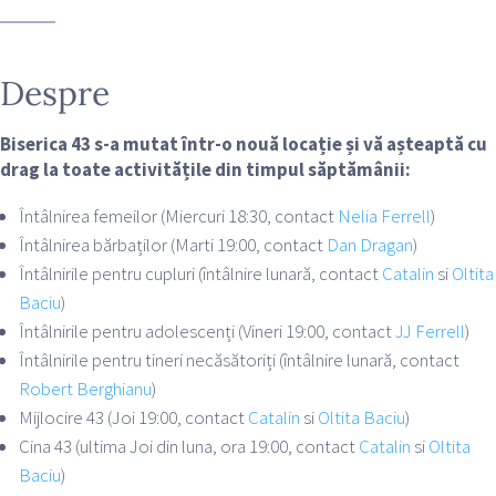
Despre
Biserica 43 s-a mutat într-o nouă locație și vă așteaptă cu
drag la toate activitățile din timpul săptămânii:
Întâlnirea femeilor (Miercuri 18:30, contact
Nelia Ferrell
)
Întâlnirea bărbaților (Marti 19:00, contact
Dan Dragan
)
Întâlnirile pentru cupluri (întâlnire lunară, contact
Catalin
si
Oltita
Baciu
)
Întâlnirile pentru adolescenți (Vineri 19:00, contact
JJ Ferrell
)
Întâlnirile pentru tineri necăsătoriți (întâlnire lunară, contact
Robert Berghianu
)
Mijlocire 43 (Joi 19:00, contact
Catalin
si
Oltita Baciu
)
Cina 43 (ultima Joi din luna, ora 19:00, contact
Catalin
si
Oltita
Baciu
)