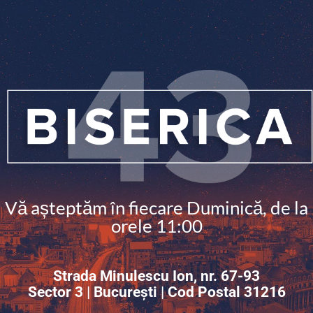
Vă așteptăm în fiecare Duminică, de la
orele 11:00
Strada Minulescu Ion, nr. 67-93
Sector 3 | București | Cod Postal 31216