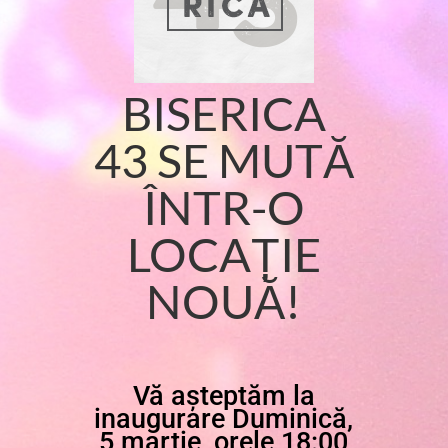
BISERICA
43 SE MUTĂ
ÎNTR-O
LOCAȚIE
NOUĂ!
Vă așteptăm la
inaugurare Duminică,
5 martie, orele 18:00